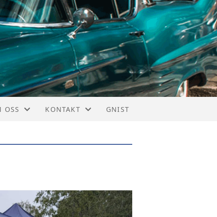
 OSS
KONTAKT
GNIST
C TRONDHEIM
KONTAKT
DLEMSFORDELER
STYRET
ONSORER
I MEDLEM