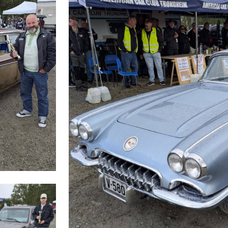
CRUISING
GR
KL
SA
VE
KL