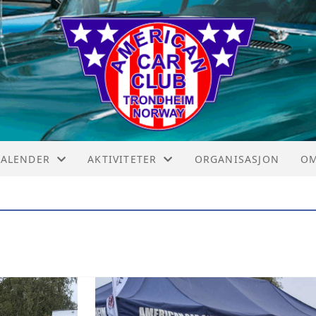
KALENDER
AKTIVITETER
ORGANISASJON
OM
KALENDER
KLUBBEFFEKTER
AC
ISTE
MEDLEMSKVELDER
ME
ERMINLISTE
KLUBBKVELDER
SP
LUNSJKAFE
BL